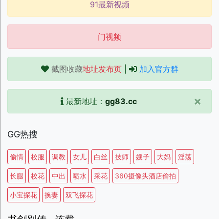
91最新视频
门视频
截图收藏
地址发布页
|
加入官方群
×
最新地址：
gg83.cc
GG热搜
偷情
校服
调教
女儿
白丝
技师
嫂子
大妈
淫荡
长腿
校花
中出
喷水
采花
360摄像头酒店偷拍
小宝探花
换妻
双飞探花